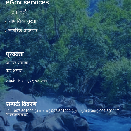
eGov services
घटना दर्ता
सामाजिक सुरक्षा
नागरिक वडापत्र
प्रवक्ता
जंगविर रोकाया
वडा अध्यक्ष
सम्पर्क नं: ९८६५९००७७१
सम्पर्क विवरण
फाेन : 097-501093 (लेखा शाखा) 097-501020 (सूचना प्रविधि शाखा) 097-501117
(पञ्जिकरण शाखा)