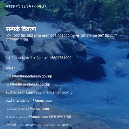
सम्पर्क नं: ९८६५९००७७१
सम्पर्क विवरण
फाेन : 097-501093 (लेखा शाखा) 097-501020 (सूचना प्रविधि शाखा) 097-501117
(पञ्जिकरण शाखा)
हेलो मेयर कार्यक्रम टोल फ्रि नम्बर: 16609754002
इमेल :
info@budhinandamun.gov.np
ito@budhinandamun.gov.np
suchanaadhikari@budhinandamun.gov.np
budhinandamuni@gmail.com
ito.budhinanda@gmail.com
bmbajura.docr@gmail.com
(पञ्जीकरण शाखा)
वेवसाइट :
http://www.budhinandamun.gov.np