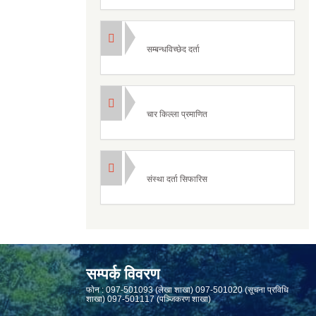
सम्बन्धविच्छेद दर्ता
चार किल्ला प्रमाणित
संस्था दर्ता सिफारिस
सम्पर्क विवरण
फाेन : 097-501093 (लेखा शाखा) 097-501020 (सूचना प्रविधि
शाखा) 097-501117 (पञ्जिकरण शाखा)