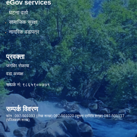
eGov services
घटना दर्ता
सामाजिक सुरक्षा
नागरिक वडापत्र
प्रवक्ता
जंगविर रोकाया
वडा अध्यक्ष
सम्पर्क नं: ९८६५९००७७१
सम्पर्क विवरण
फाेन : 097-501093 (लेखा शाखा) 097-501020 (सूचना प्रविधि शाखा) 097-501117
(पञ्जिकरण शाखा)