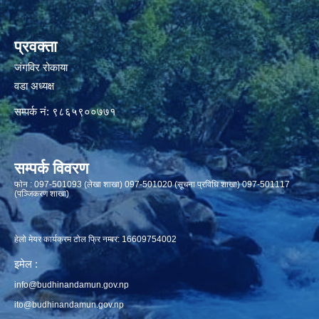
प्रवक्ता
जंगविर रोकाया
वडा अध्यक्ष
सम्पर्क नं: ९८६५९००७७१
सम्पर्क विवरण
फाेन : 097-501093 (लेखा शाखा) 097-501020 (सूचना प्रविधि शाखा) 097-501117
(पञ्जिकरण शाखा)
हेलो मेयर कार्यक्रम टोल फ्रि नम्बर: 16609754002
इमेल :
info@budhinandamun.gov.np
ito@budhinandamun.gov.np