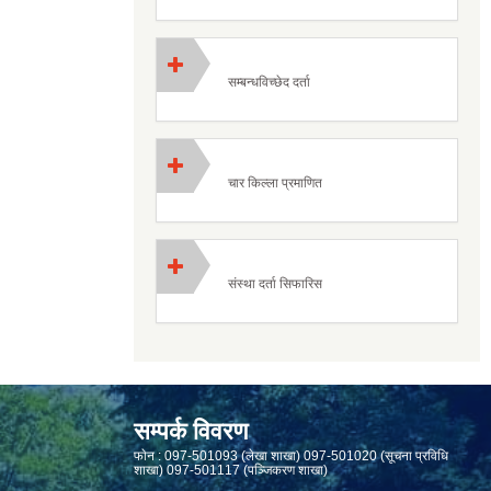
सम्बन्धविच्छेद दर्ता
चार किल्ला प्रमाणित
संस्था दर्ता सिफारिस
सम्पर्क विवरण
फाेन : 097-501093 (लेखा शाखा) 097-501020 (सूचना प्रविधि
शाखा) 097-501117 (पञ्जिकरण शाखा)