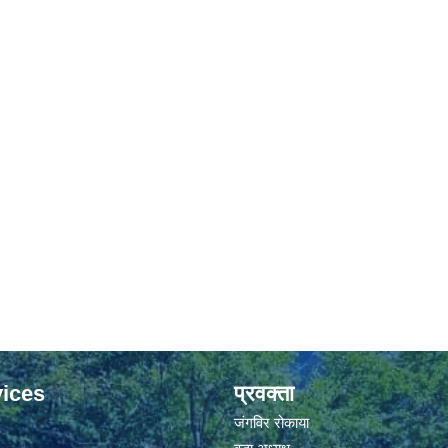
ices
प्रवक्ता
जंगविर रोकाया