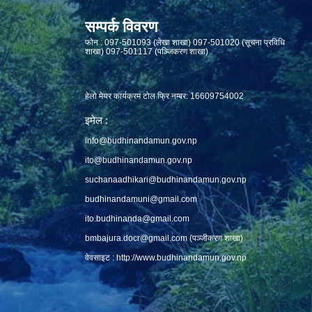
सम्पर्क विवरण
फाेन : 097-501093 (लेखा शाखा) 097-501020 (सूचना प्रविधि
शाखा) 097-501117 (पञ्जिकरण शाखा)
हेलो मेयर कार्यक्रम टोल फ्रि नम्बर: 16609754002
इमेल :
info@budhinandamun.gov.np
ito@budhinandamun.gov.np
suchanaadhikari@budhinandamun.gov.np
budhinandamuni@gmail.com
ito.budhinanda@gmail.com
bmbajura.docr@gmail.com
(पञ्जीकरण शाखा)
वेवसाइट :
http://www.budhinandamun.gov.np