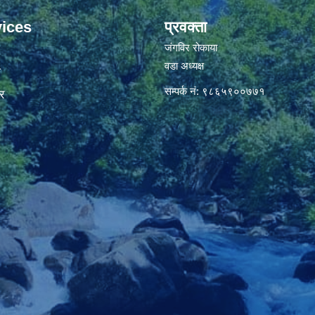
ices
प्रवक्ता
जंगविर रोकाया
वडा अध्यक्ष
ा
सम्पर्क नं: ९८६५९००७७१
र