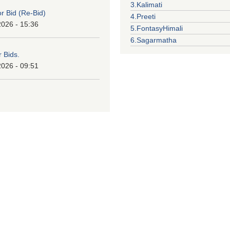
3.Kalimati
or Bid (Re-Bid)
4.Preeti
2026 - 15:36
5.FontasyHimali
6.Sagarmatha
r Bids.
2026 - 09:51