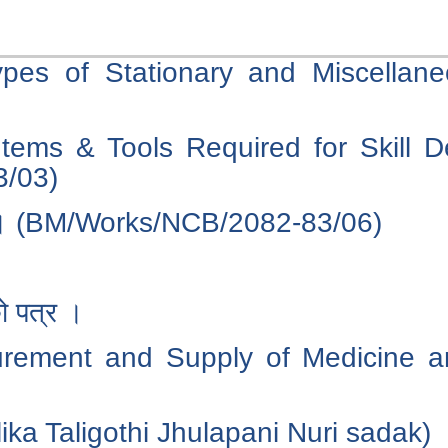
ypes of Stationary and Miscella
tems & Tools Required for Skill 
3/03)
ना । (BM/Works/NCB/2082-83/06)
ो पत्र ।
urement and Supply of Medicine a
ika Taligothi Jhulapani Nuri sadak)