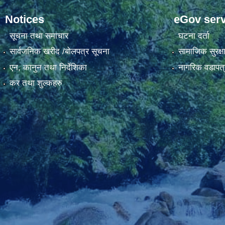
Notices
eGov serv
सूचना तथा समाचार
घटना दर्ता
सार्वजनिक खरीद /बोलपत्र सूचना
सामाजिक सुरक्ष
एन, कानुन तथा निर्देशिका
नागरिक वडापत्
कर तथा शुल्कहरु