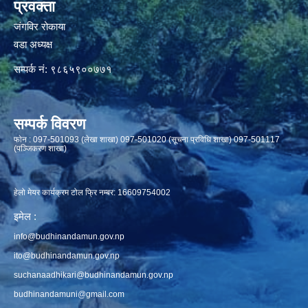
प्रवक्ता
जंगविर रोकाया
वडा अध्यक्ष
सम्पर्क नं: ९८६५९००७७१
सम्पर्क विवरण
फाेन : 097-501093 (लेखा शाखा) 097-501020 (सूचना प्रविधि शाखा) 097-501117
(पञ्जिकरण शाखा)
हेलो मेयर कार्यक्रम टोल फ्रि नम्बर: 16609754002
इमेल :
info@budhinandamun.gov.np
ito@budhinandamun.gov.np
suchanaadhikari@budhinandamun.gov.np
budhinandamuni@gmail.com