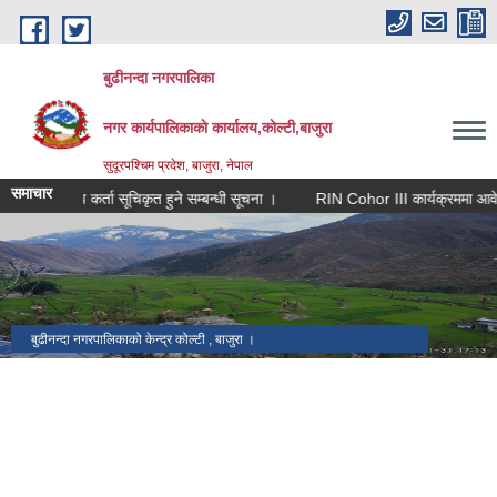
Skip to main content
बुढीनन्दा नगरपालिका
नगर कार्यपालिकाकाे कार्यालय,काेल्टी,बाजुरा
सुदूरपश्चिम प्रदेश, बाजुरा, नेपाल
समाचार
मेलमिलाप कर्ता सूचिकृत हुने सम्बन्धी सूचना ।
RIN Cohor III कार्यक्रममा आवेदन आव्ह
बुढीनन्दा नगरपालिकाको केन्द्र कोल्टी , बाजुरा ।
बाजुरा विमानस्थल कोल्टी ।
प्रमुख प्रशासकीय भवन बुढीनन्दा नगरपालिका ।