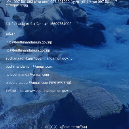
फाेन : 097-501093 (लेखा शाखा) 097-501020 (सूचना प्रविधि शाखा) 097-501117
(पञ्जिकरण शाखा)
हेलो मेयर कार्यक्रम टोल फ्रि नम्बर: 16609754002
इमेल :
info@budhinandamun.gov.np
ito@budhinandamun.gov.np
suchanaadhikari@budhinandamun.gov.np
budhinandamuni@gmail.com
ito.budhinanda@gmail.com
bmbajura.docr@gmail.com
(पञ्जीकरण शाखा)
वेवसाइट :
http://www.budhinandamun.gov.np
© 2026 बुढीनन्दा नगरपालिका