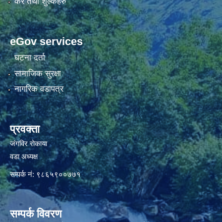
कर तथा शुल्कहरु
eGov services
घटना दर्ता
सामाजिक सुरक्षा
नागरिक वडापत्र
प्रवक्ता
जंगविर रोकाया
वडा अध्यक्ष
सम्पर्क नं: ९८६५९००७७१
सम्पर्क विवरण