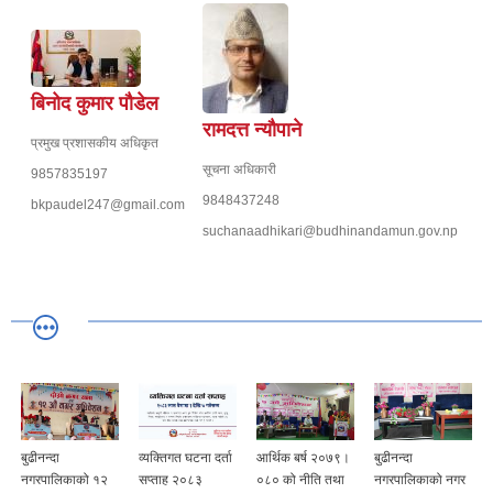
बिनोद कुमार पौडेल
रामदत्त न्यौपाने
प्रमुख प्रशासकीय अधिकृत
सूचना अधिकारी
9857835197
9848437248
bkpaudel247@gmail.com
suchanaadhikari@budhinandamun.gov.np
बुढीनन्दा
व्यक्तिगत घटना दर्ता
आर्थिक बर्ष २०७९।
बुढीनन्दा
नगरपालिकाको १२
सप्ताह २०८३
०८० को नीति तथा
नगरपालिकाको नगर