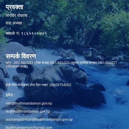
प्रवक्ता
जंगविर रोकाया
वडा अध्यक्ष
सम्पर्क नं: ९८६५९००७७१
सम्पर्क विवरण
फाेन : 097-501093 (लेखा शाखा) 097-501020 (सूचना प्रविधि शाखा) 097-501117
(पञ्जिकरण शाखा)
हेलो मेयर कार्यक्रम टोल फ्रि नम्बर: 16609754002
इमेल :
info@budhinandamun.gov.np
ito@budhinandamun.gov.np
suchanaadhikari@budhinandamun.gov.np
budhinandamuni@gmail.com