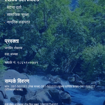
घटना दर्ता
सामाजिक सुरक्षा
नागरिक वडापत्र
प्रवक्ता
जंगविर रोकाया
वडा अध्यक्ष
सम्पर्क नं: ९८६५९००७७१
सम्पर्क विवरण
फाेन : 097-501093 (लेखा शाखा) 097-501020 (सूचना प्रविधि शाखा) 097-501117
(पञ्जिकरण शाखा)
हेलो मेयर कार्यक्रम टोल फ्रि नम्बर: 16609754002