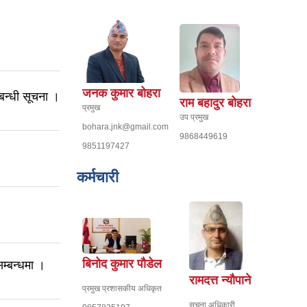
जनक कुमार बोहरा
बन्धी सूचना ।
राम बहादुर बोहरा
प्रमुख
उप प्रमुख
bohara.jnk@gmail.com
9868449619
9851197427
कर्मचारी
बिनोद कुमार पौडेल
सम्बन्धमा ।
रामदत्त न्यौपाने
प्रमुख प्रशासकीय अधिकृत
सूचना अधिकारी