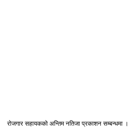
नगरपालिका क्षेत्र केहि रमणिय तश्विर
रोजगार सहायकको अन्तिम नतिजा प्रकाशन सम्बन्धमा 