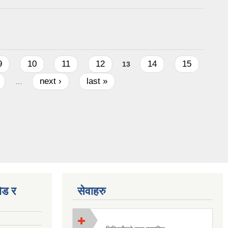
७
9
10
11
12
14
15
13
next ›
last »
…
ोड र
सेवाहरु