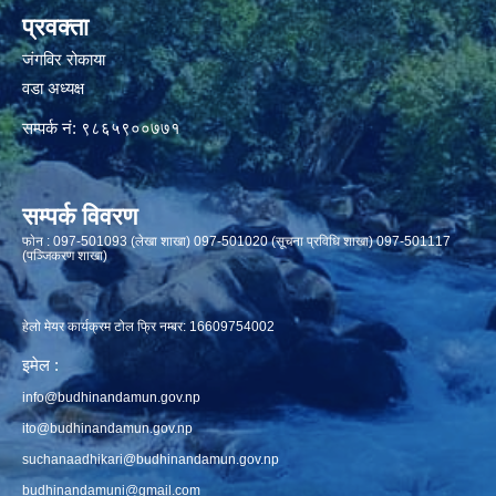
प्रवक्ता
जंगविर रोकाया
वडा अध्यक्ष
सम्पर्क नं: ९८६५९००७७१
सम्पर्क विवरण
फाेन : 097-501093 (लेखा शाखा) 097-501020 (सूचना प्रविधि शाखा) 097-501117
(पञ्जिकरण शाखा)
हेलो मेयर कार्यक्रम टोल फ्रि नम्बर: 16609754002
इमेल :
info@budhinandamun.gov.np
ito@budhinandamun.gov.np
suchanaadhikari@budhinandamun.gov.np
budhinandamuni@gmail.com