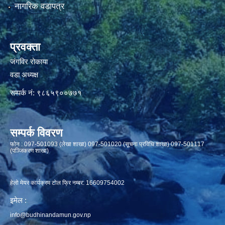
नागरिक वडापत्र
प्रवक्ता
जंगविर रोकाया
वडा अध्यक्ष
सम्पर्क नं: ९८६५९००७७१
सम्पर्क विवरण
फाेन : 097-501093 (लेखा शाखा) 097-501020 (सूचना प्रविधि शाखा) 097-501117
(पञ्जिकरण शाखा)
हेलो मेयर कार्यक्रम टोल फ्रि नम्बर: 16609754002
इमेल :
info@budhinandamun.gov.np