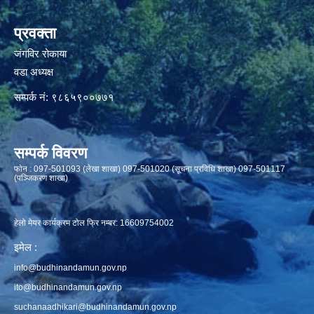
प्रवक्ता
जंगविर रोकाया
वडा अध्यक्ष
सम्पर्क नं: ९८६५९००७७१
सम्पर्क विवरण
फाेन : 097-501093 (लेखा शाखा) 097-501020 (सूचना प्रविधि शाखा) 097-501117
(पञ्जिकरण शाखा)
हेलो मेयर कार्यक्रम टोल फ्रि नम्बर: 16609754002
इमेल :
info@budhinandamun.gov.np
ito@budhinandamun.gov.np
suchanaadhikari@budhinandamun.gov.np