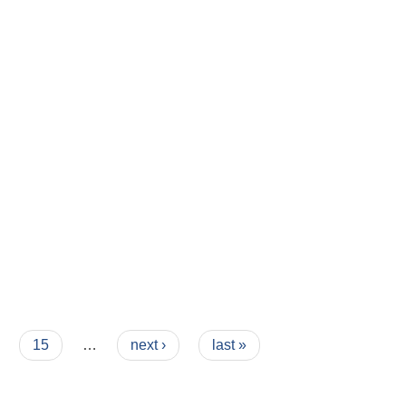
15
…
next ›
last »