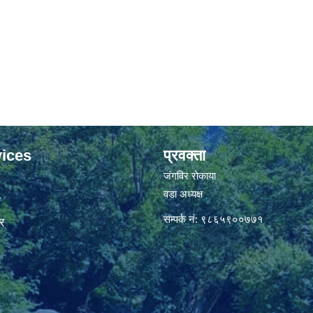
ices
प्रवक्ता
जंगविर रोकाया
वडा अध्यक्ष
ा
सम्पर्क नं: ९८६५९००७७१
र