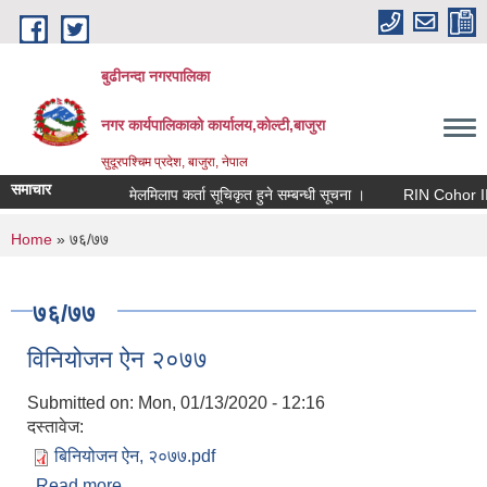
Skip to main content
बुढीनन्दा नगरपालिका
नगर कार्यपालिकाकाे कार्यालय,काेल्टी,बाजुरा
सुदूरपश्चिम प्रदेश, बाजुरा, नेपाल
समाचार
मेलमिलाप कर्ता सूचिकृत हुने सम्बन्धी सूचना ।
RIN Cohor III कार्
You are here
Home
» ७६/७७
७६/७७
विनियोजन ऐन २०७७
Submitted on:
Mon, 01/13/2020 - 12:16
दस्तावेज:
बिनियोजन ऐन, २०७७.pdf
Read more
about विनियोजन ऐन २०७७