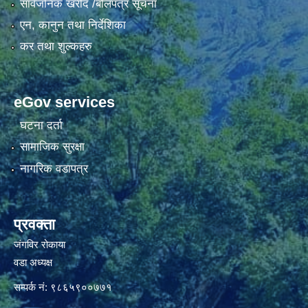
सार्वजनिक खरीद /बोलपत्र सूचना
एन, कानुन तथा निर्देशिका
कर तथा शुल्कहरु
eGov services
घटना दर्ता
सामाजिक सुरक्षा
नागरिक वडापत्र
प्रवक्ता
जंगविर रोकाया
वडा अध्यक्ष
सम्पर्क नं: ९८६५९००७७१