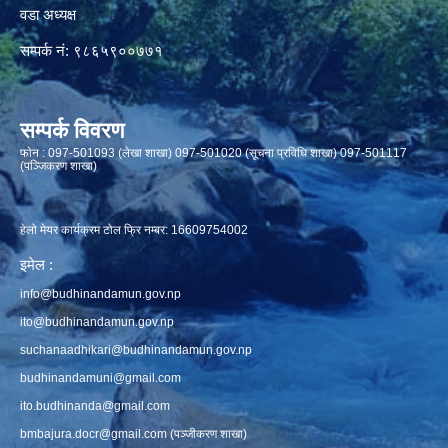
वडा अध्यक्ष
सम्पर्क नं: ९८६५९००७७१
सम्पर्क विवरण
फाेन : 097-501093 (लेखा शाखा) 097-501020 (सूचना प्रविधि शाखा) 097-501117
(पञ्जिकरण शाखा)
हेलो मेयर कार्यक्रम टोल फ्रि नम्बर: 16609754002
इमेल :
info@budhinandamun.gov.np
ito@budhinandamun.gov.np
suchanaadhikari@budhinandamun.gov.np
budhinandamuni@gmail.com
ito.budhinanda@gmail.com
bmbajura.docr@gmail.com
(पञ्जीकरण शाखा)