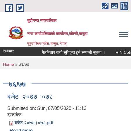
Skip to main content
बुढीनन्दा नगरपालिका
नगर कार्यपालिकाकाे कार्यालय,काेल्टी,बाजुरा
सुदूरपश्चिम प्रदेश, बाजुरा, नेपाल
समाचार
मेलमिलाप कर्ता सूचिकृत हुने सम्बन्धी सूचना ।
RIN Cohor III
You are here
Home
» ७६/७७
७६/७७
बजेट_२०७७।०७८
Submitted on:
Sun, 07/05/2020 - 11:13
दस्तावेज:
बजेट २०७७।०७८.pdf
Read more
about बजेट_२०७७।०७८