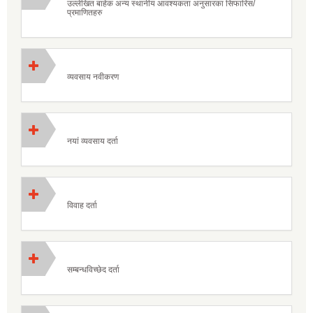
उल्लेखित बाहेक अन्य स्थानीय आवश्यकता अनुसारका सिफारिस/
प्रमाणितहरु
व्यवसाय नवीकरण
नयां व्यवसाय दर्ता
विवाह दर्ता
सम्बन्धविच्छेद दर्ता