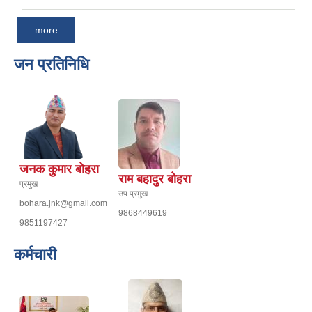
more
जन प्रतिनिधि
जनक कुमार बोहरा
राम बहादुर बोहरा
प्रमुख
उप प्रमुख
bohara.jnk@gmail.com
9868449619
9851197427
कर्मचारी