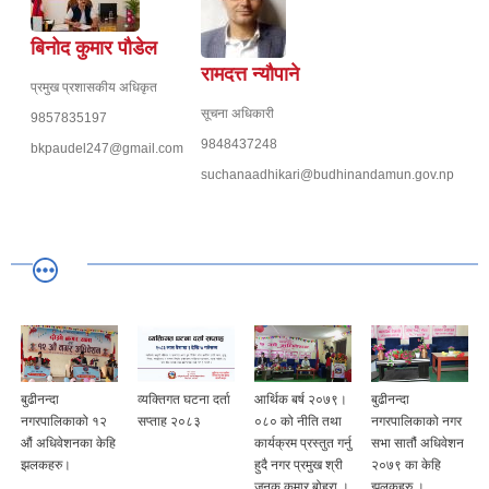
बिनोद कुमार पौडेल
रामदत्त न्यौपाने
प्रमुख प्रशासकीय अधिकृत
सूचना अधिकारी
9857835197
9848437248
bkpaudel247@gmail.com
suchanaadhikari@budhinandamun.gov.np
बुढीनन्दा
व्यक्तिगत घटना दर्ता
आर्थिक बर्ष २०७९।
बुढीनन्दा
नगरपालिकाको १२
सप्ताह २०८३
०८० को नीति तथा
नगरपालिकाको नगर
औं अधिवेशनका केहि
कार्यक्रम प्रस्तुत गर्नु
सभा सातौं अधिवेशन
झलकहरु।
हुदै नगर प्रमुख श्री
२०७९ का केहि
जनक कुमार बोहरा ।
झलकहरु ।