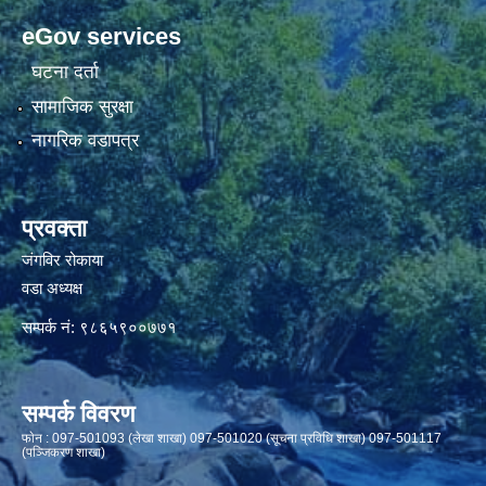
eGov services
घटना दर्ता
सामाजिक सुरक्षा
नागरिक वडापत्र
प्रवक्ता
जंगविर रोकाया
वडा अध्यक्ष
सम्पर्क नं: ९८६५९००७७१
सम्पर्क विवरण
फाेन : 097-501093 (लेखा शाखा) 097-501020 (सूचना प्रविधि शाखा) 097-501117
(पञ्जिकरण शाखा)