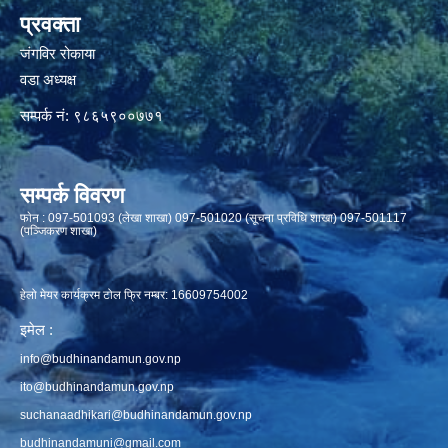
प्रवक्ता
जंगविर रोकाया
वडा अध्यक्ष
सम्पर्क नं: ९८६५९००७७१
सम्पर्क विवरण
फाेन : 097-501093 (लेखा शाखा) 097-501020 (सूचना प्रविधि शाखा) 097-501117
(पञ्जिकरण शाखा)
हेलो मेयर कार्यक्रम टोल फ्रि नम्बर: 16609754002
इमेल :
info@budhinandamun.gov.np
ito@budhinandamun.gov.np
suchanaadhikari@budhinandamun.gov.np
budhinandamuni@gmail.com