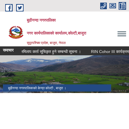
Skip to main content
बुढीनन्दा नगरपालिका
नगर कार्यपालिकाकाे कार्यालय,काेल्टी,बाजुरा
सुदूरपश्चिम प्रदेश, बाजुरा, नेपाल
समाचार
मेलमिलाप कर्ता सूचिकृत हुने सम्बन्धी सूचना ।
RIN Cohor III कार्यक्रममा आवेद
बुढीनन्दा नगरपालिकाको केन्द्र कोल्टी , बाजुरा ।
बाजुरा विमानस्थल कोल्टी ।
प्रमुख प्रशासकीय भवन बुढीनन्दा नगरपालिका ।