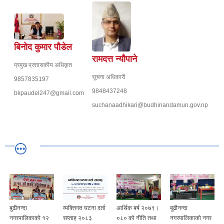
बिनोद कुमार पौडेल
रामदत्त न्यौपाने
प्रमुख प्रशासकीय अधिकृत
सूचना अधिकारी
9857835197
9848437248
bkpaudel247@gmail.com
suchanaadhikari@budhinandamun.gov.np
बुढीनन्दा
व्यक्तिगत घटना दर्ता
आर्थिक बर्ष २०७९।
बुढीनन्दा
नगरपालिकाको १२
सप्ताह २०८३
०८० को नीति तथा
नगरपालिकाको नगर