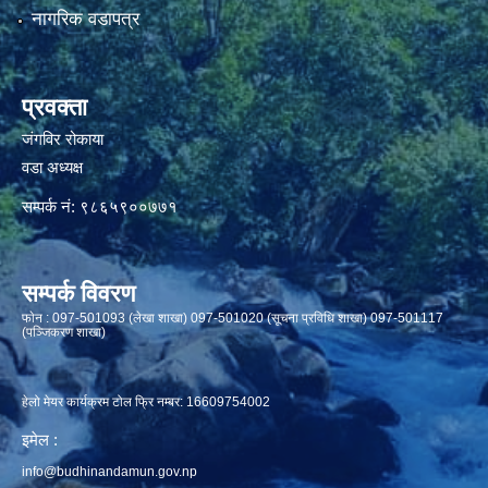
नागरिक वडापत्र
प्रवक्ता
जंगविर रोकाया
वडा अध्यक्ष
सम्पर्क नं: ९८६५९००७७१
सम्पर्क विवरण
फाेन : 097-501093 (लेखा शाखा) 097-501020 (सूचना प्रविधि शाखा) 097-501117
(पञ्जिकरण शाखा)
हेलो मेयर कार्यक्रम टोल फ्रि नम्बर: 16609754002
इमेल :
info@budhinandamun.gov.np