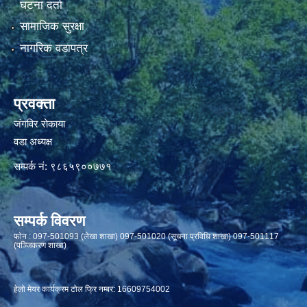
घटना दर्ता
सामाजिक सुरक्षा
नागरिक वडापत्र
प्रवक्ता
जंगविर रोकाया
वडा अध्यक्ष
सम्पर्क नं: ९८६५९००७७१
सम्पर्क विवरण
फाेन : 097-501093 (लेखा शाखा) 097-501020 (सूचना प्रविधि शाखा) 097-501117
(पञ्जिकरण शाखा)
हेलो मेयर कार्यक्रम टोल फ्रि नम्बर: 16609754002