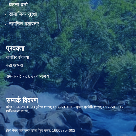
घटना दर्ता
सामाजिक सुरक्षा
नागरिक वडापत्र
प्रवक्ता
जंगविर रोकाया
वडा अध्यक्ष
सम्पर्क नं: ९८६५९००७७१
सम्पर्क विवरण
फाेन : 097-501093 (लेखा शाखा) 097-501020 (सूचना प्रविधि शाखा) 097-501117
(पञ्जिकरण शाखा)
हेलो मेयर कार्यक्रम टोल फ्रि नम्बर: 16609754002