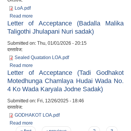
दस्तावेज:
LoA.pdf
Read more
about Letter of Acceptance (The Procurement
Letter of Acceptance (Badalla Malika
and Supply of Medicine and Surgical Item)
Taligothi Jhulapani Nuri sadak)
Submitted on:
Thu, 01/01/2026 - 20:15
दस्तावेज:
Sealed Quatation LOA.pdf
Read more
about Letter of Acceptance (Badalla Malika
Letter of Acceptance (Tadi Godhakot
Taligothi Jhulapani Nuri sadak)
Motedhunga Chamlaya Hudai Wada No.
4 Ko Wada Karyala Jodne Sadak)
Submitted on:
Fri, 12/26/2025 - 18:46
दस्तावेज:
GODHAKOT LOA.pdf
Read more
about Letter of Acceptance (Tadi Godhakot
Motedhunga Chamlaya Hudai Wada No. 4 Ko