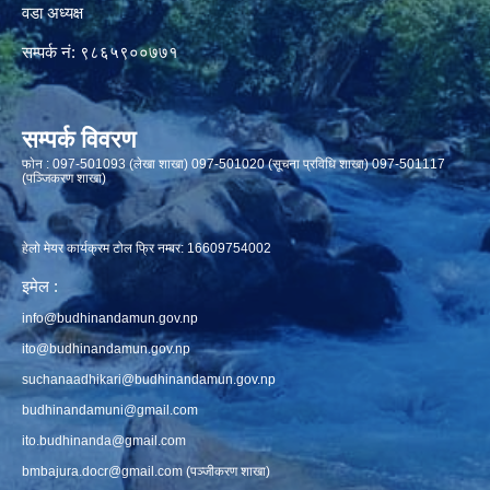
वडा अध्यक्ष
सम्पर्क नं: ९८६५९००७७१
सम्पर्क विवरण
फाेन : 097-501093 (लेखा शाखा) 097-501020 (सूचना प्रविधि शाखा) 097-501117
(पञ्जिकरण शाखा)
हेलो मेयर कार्यक्रम टोल फ्रि नम्बर: 16609754002
इमेल :
info@budhinandamun.gov.np
ito@budhinandamun.gov.np
suchanaadhikari@budhinandamun.gov.np
budhinandamuni@gmail.com
ito.budhinanda@gmail.com
bmbajura.docr@gmail.com
(पञ्जीकरण शाखा)