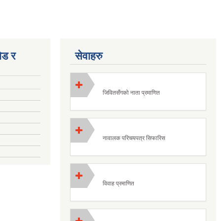
ोड र
सेवाहरु
जिवितसँगको नाता प्रमाणित
नावालक परिचयपत्र सिफारिस
विवाह प्रमाणित