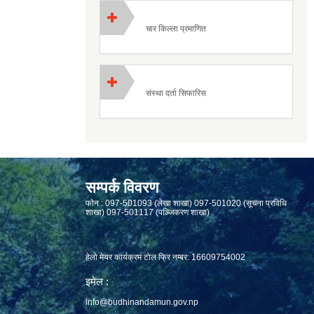
चार किल्ला प्रमाणित
संस्था दर्ता सिफारिस
सम्पर्क विवरण
फाेन : 097-501093 (लेखा शाखा) 097-501020 (सूचना प्रविधि
शाखा) 097-501117 (पञ्जिकरण शाखा)
हेलो मेयर कार्यक्रम टोल फ्रि नम्बर: 16609754002
इमेल :
info@budhinandamun.gov.np