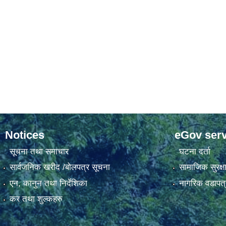
Notices
eGov serv
सूचना तथा समाचार
घटना दर्ता
सार्वजनिक खरीद /बोलपत्र सूचना
सामाजिक सुरक्ष
एन, कानुन तथा निर्देशिका
नागरिक वडापत्
कर तथा शुल्कहरु