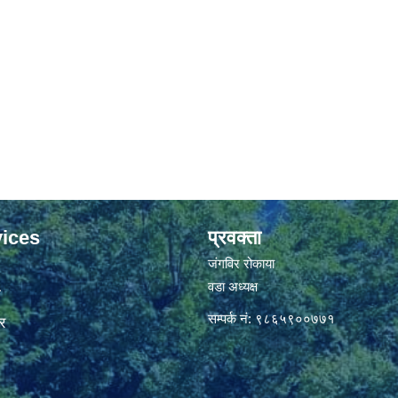
ices
प्रवक्ता
जंगविर रोकाया
वडा अध्यक्ष
ा
सम्पर्क नं: ९८६५९००७७१
र