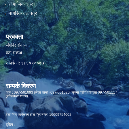
सामाजिक सुरक्षा
नागरिक वडापत्र
प्रवक्ता
जंगविर रोकाया
वडा अध्यक्ष
सम्पर्क नं: ९८६५९००७७१
सम्पर्क विवरण
फाेन : 097-501093 (लेखा शाखा) 097-501020 (सूचना प्रविधि शाखा) 097-501117
(पञ्जिकरण शाखा)
हेलो मेयर कार्यक्रम टोल फ्रि नम्बर: 16609754002
इमेल :