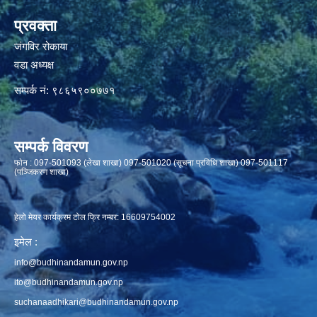
प्रवक्ता
जंगविर रोकाया
वडा अध्यक्ष
सम्पर्क नं: ९८६५९००७७१
सम्पर्क विवरण
फाेन : 097-501093 (लेखा शाखा) 097-501020 (सूचना प्रविधि शाखा) 097-501117
(पञ्जिकरण शाखा)
हेलो मेयर कार्यक्रम टोल फ्रि नम्बर: 16609754002
इमेल :
info@budhinandamun.gov.np
ito@budhinandamun.gov.np
suchanaadhikari@budhinandamun.gov.np