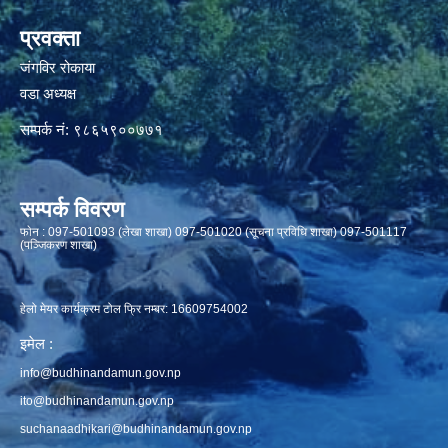
प्रवक्ता
जंगविर रोकाया
वडा अध्यक्ष
सम्पर्क नं: ९८६५९००७७१
सम्पर्क विवरण
फाेन : 097-501093 (लेखा शाखा) 097-501020 (सूचना प्रविधि शाखा) 097-501117
(पञ्जिकरण शाखा)
हेलो मेयर कार्यक्रम टोल फ्रि नम्बर: 16609754002
इमेल :
info@budhinandamun.gov.np
ito@budhinandamun.gov.np
suchanaadhikari@budhinandamun.gov.np