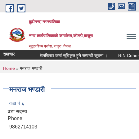
Skip to main content
बुढीनन्दा नगरपालिका
नगर कार्यपालिकाकाे कार्यालय,काेल्टी,बाजुरा
सुदूरपश्चिम प्रदेश, बाजुरा, नेपाल
समाचार
मेलमिलाप कर्ता सूचिकृत हुने सम्बन्धी सूचना ।
RIN Cohor III का
You are here
Home
» मनराज भण्डारी
मनराज भण्डारी
वडा नं ६
वडा सदस्य
Phone:
9862714103