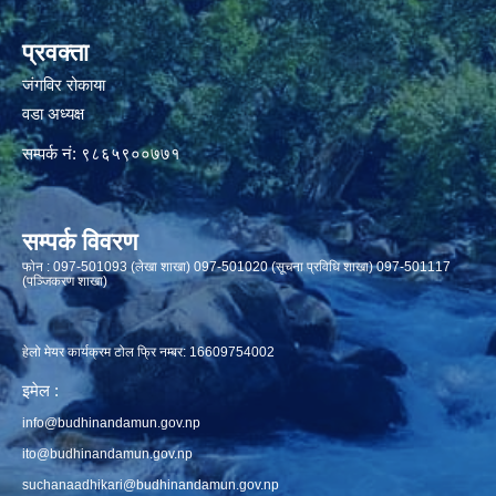
प्रवक्ता
जंगविर रोकाया
वडा अध्यक्ष
सम्पर्क नं: ९८६५९००७७१
सम्पर्क विवरण
फाेन : 097-501093 (लेखा शाखा) 097-501020 (सूचना प्रविधि शाखा) 097-501117
(पञ्जिकरण शाखा)
हेलो मेयर कार्यक्रम टोल फ्रि नम्बर: 16609754002
इमेल :
info@budhinandamun.gov.np
ito@budhinandamun.gov.np
suchanaadhikari@budhinandamun.gov.np