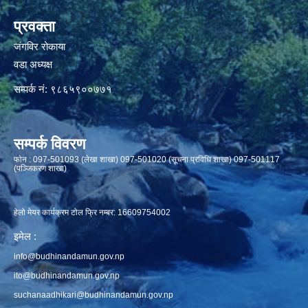
प्रवक्ता
जंगविर रोकाया
वडा अध्यक्ष
सम्पर्क नं: ९८६५९००७७१
सम्पर्क विवरण
फाेन : 097-501093 (लेखा शाखा) 097-501020 (सूचना प्रविधि शाखा) 097-501117
(पञ्जिकरण शाखा)
हेलो मेयर कार्यक्रम टोल फ्रि नम्बर: 16609754002
इमेल :
info@budhinandamun.gov.np
ito@budhinandamun.gov.np
suchanaadhikari@budhinandamun.gov.np