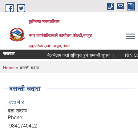
Skip to main content
बुढीनन्दा नगरपालिका
नगर कार्यपालिकाकाे कार्यालय,काेल्टी,बाजुरा
सुदूरपश्चिम प्रदेश, बाजुरा, नेपाल
समाचार
मेलमिलाप कर्ता सूचिकृत हुने सम्बन्धी सूचना ।
RIN Cohor I
You are here
Home
» बसन्ती चदारा
बसन्ती चदारा
वडा नं ४
वडा सदस्य
Phone:
9841740412