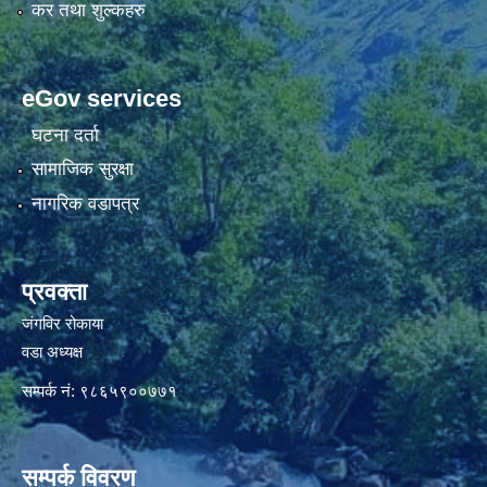
कर तथा शुल्कहरु
eGov services
घटना दर्ता
सामाजिक सुरक्षा
नागरिक वडापत्र
प्रवक्ता
जंगविर रोकाया
वडा अध्यक्ष
सम्पर्क नं: ९८६५९००७७१
सम्पर्क विवरण