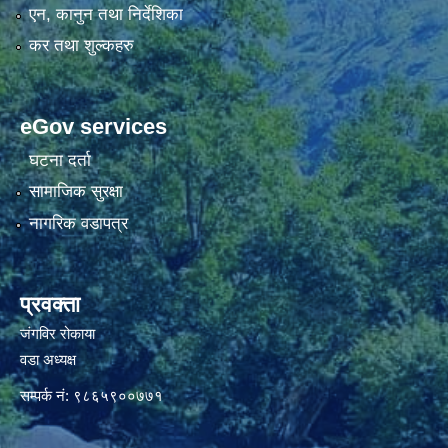
एन, कानुन तथा निर्देशिका
कर तथा शुल्कहरु
eGov services
घटना दर्ता
सामाजिक सुरक्षा
नागरिक वडापत्र
प्रवक्ता
जंगविर रोकाया
वडा अध्यक्ष
सम्पर्क नं: ९८६५९००७७१