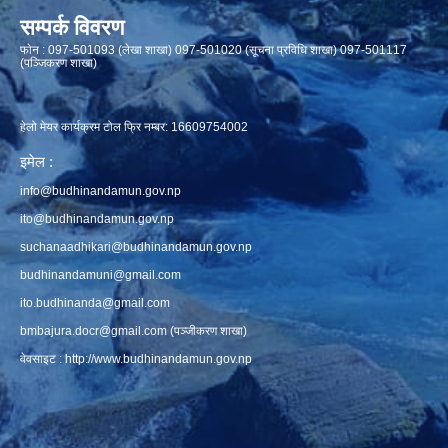
सम्पर्क विवरण
फाेन : 097-501093 (लेखा शाखा) 097-501020 (सूचना प्रविधि शाखा) 097-501117
(पञ्जिकरण शाखा)
हेलो मेयर कार्यक्रम टोल फ्रि नम्बर: 16609754002
इमेल :
info@budhinandamun.gov.np
ito@budhinandamun.gov.np
suchanaadhikari@budhinandamun.gov.np
budhinandamuni@gmail.com
ito.budhinanda@gmail.com
bmbajura.docr@gmail.com
(पञ्जीकरण शाखा)
वेवसाइट :
http://www.budhinandamun.gov.np