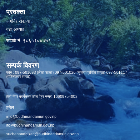
प्रवक्ता
जंगविर रोकाया
वडा अध्यक्ष
सम्पर्क नं: ९८६५९००७७१
सम्पर्क विवरण
फाेन : 097-501093 (लेखा शाखा) 097-501020 (सूचना प्रविधि शाखा) 097-501117
(पञ्जिकरण शाखा)
हेलो मेयर कार्यक्रम टोल फ्रि नम्बर: 16609754002
इमेल :
info@budhinandamun.gov.np
ito@budhinandamun.gov.np
suchanaadhikari@budhinandamun.gov.np