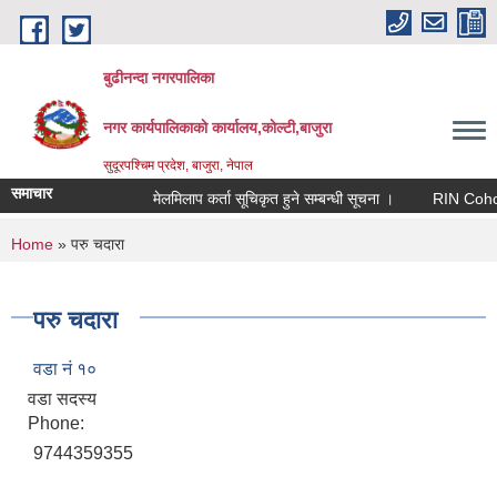
Skip to main content
बुढीनन्दा नगरपालिका
नगर कार्यपालिकाकाे कार्यालय,काेल्टी,बाजुरा
सुदूरपश्चिम प्रदेश, बाजुरा, नेपाल
समाचार
मेलमिलाप कर्ता सूचिकृत हुने सम्बन्धी सूचना ।
RIN Cohor III 
You are here
Home
» परु चदारा
परु चदारा
वडा नं १०
वडा सदस्य
Phone:
9744359355