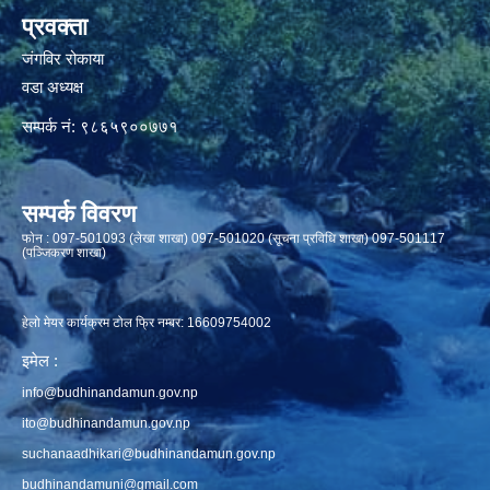
प्रवक्ता
जंगविर रोकाया
वडा अध्यक्ष
सम्पर्क नं: ९८६५९००७७१
सम्पर्क विवरण
फाेन : 097-501093 (लेखा शाखा) 097-501020 (सूचना प्रविधि शाखा) 097-501117
(पञ्जिकरण शाखा)
हेलो मेयर कार्यक्रम टोल फ्रि नम्बर: 16609754002
इमेल :
info@budhinandamun.gov.np
ito@budhinandamun.gov.np
suchanaadhikari@budhinandamun.gov.np
budhinandamuni@gmail.com