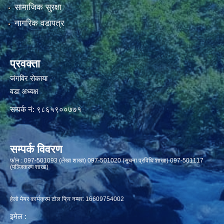
सामाजिक सुरक्षा
नागरिक वडापत्र
प्रवक्ता
जंगविर रोकाया
वडा अध्यक्ष
सम्पर्क नं: ९८६५९००७७१
सम्पर्क विवरण
फाेन : 097-501093 (लेखा शाखा) 097-501020 (सूचना प्रविधि शाखा) 097-501117
(पञ्जिकरण शाखा)
हेलो मेयर कार्यक्रम टोल फ्रि नम्बर: 16609754002
इमेल :