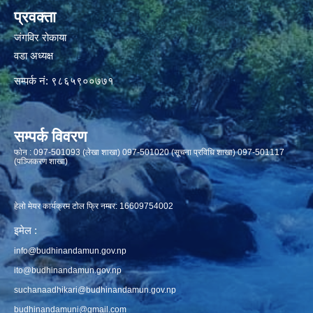
प्रवक्ता
जंगविर रोकाया
वडा अध्यक्ष
सम्पर्क नं: ९८६५९००७७१
सम्पर्क विवरण
फाेन : 097-501093 (लेखा शाखा) 097-501020 (सूचना प्रविधि शाखा) 097-501117
(पञ्जिकरण शाखा)
हेलो मेयर कार्यक्रम टोल फ्रि नम्बर: 16609754002
इमेल :
info@budhinandamun.gov.np
ito@budhinandamun.gov.np
suchanaadhikari@budhinandamun.gov.np
budhinandamuni@gmail.com