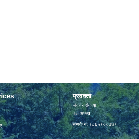
ices
प्रवक्ता
जंगविर रोकाया
वडा अध्यक्ष
ा
सम्पर्क नं: ९८६५९००७७१
र