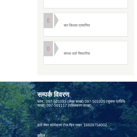
चार किल्ला प्रमाणित
संस्था दर्ता सिफारिस
सम्पर्क विवरण
फाेन : 097-501093 (लेखा शाखा) 097-501020 (सूचना प्रविधि
शाखा) 097-501117 (पञ्जिकरण शाखा)
हेलो मेयर कार्यक्रम टोल फ्रि नम्बर: 16609754002
इमेल :