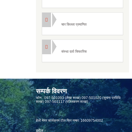
चार किल्ला प्रमाणित
संस्था दर्ता सिफारिस
सम्पर्क विवरण
फाेन : 097-501093 (लेखा शाखा) 097-501020 (सूचना प्रविधि
शाखा) 097-501117 (पञ्जिकरण शाखा)
हेलो मेयर कार्यक्रम टोल फ्रि नम्बर: 16609754002
इमेल :