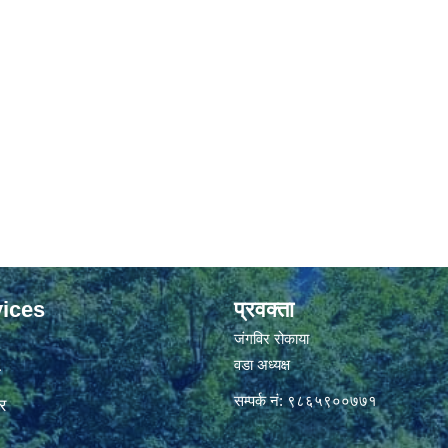
ices
प्रवक्ता
जंगविर रोकाया
वडा अध्यक्ष
ा
सम्पर्क नं: ९८६५९००७७१
र