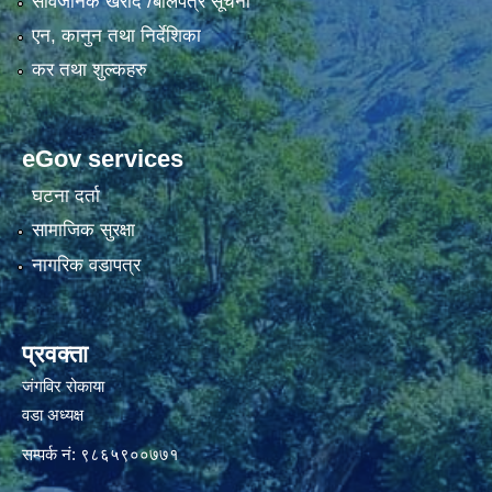
सार्वजनिक खरीद /बोलपत्र सूचना
एन, कानुन तथा निर्देशिका
कर तथा शुल्कहरु
eGov services
घटना दर्ता
सामाजिक सुरक्षा
नागरिक वडापत्र
प्रवक्ता
जंगविर रोकाया
वडा अध्यक्ष
सम्पर्क नं: ९८६५९००७७१