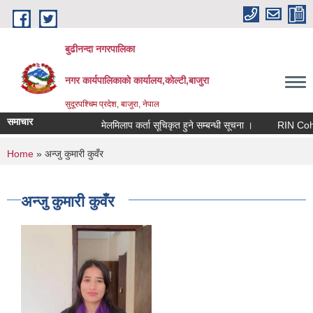
Skip to main content
बुढीनन्दा नगरपालिका
नगर कार्यपालिकाकाे कार्यालय,काेल्टी,बाजुरा
सुदूरपश्चिम प्रदेश, बाजुरा, नेपाल
समाचार
मेलमिलाप कर्ता सूचिकृत हुने सम्बन्धी सूचना ।
RIN Cohor II
You are here
Home
» अन्जु कुमारी कुवँर
अन्जु कुमारी कुवँर