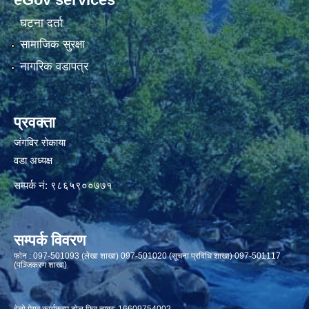
घटना दर्ता
सामाजिक सुरक्षा
नागरिक वडापत्र
प्रवक्ता
जंगविर रोकाया
वडा अध्यक्ष
सम्पर्क नं: ९८६५९००७७१
सम्पर्क विवरण
फाेन : 097-501093 (लेखा शाखा) 097-501020 (सूचना प्रविधि शाखा) 097-501117
(पञ्जिकरण शाखा)
हेलो मेयर कार्यक्रम टोल फ्रि नम्बर: 16609754002