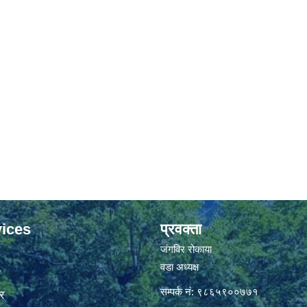
ices
प्रवक्ता
जंगविर रोकाया
वडा अध्यक्ष
ा
सम्पर्क नं: ९८६५९००७७१
र