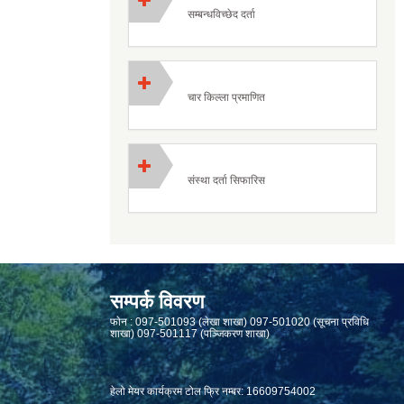
सम्बन्धविच्छेद दर्ता
चार किल्ला प्रमाणित
संस्था दर्ता सिफारिस
सम्पर्क विवरण
फाेन : 097-501093 (लेखा शाखा) 097-501020 (सूचना प्रविधि
शाखा) 097-501117 (पञ्जिकरण शाखा)
हेलो मेयर कार्यक्रम टोल फ्रि नम्बर: 16609754002