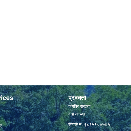
ices
प्रवक्ता
जंगविर रोकाया
वडा अध्यक्ष
ा
सम्पर्क नं: ९८६५९००७७१
र